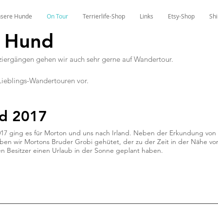
sere Hunde
On Tour
Terrierlife-Shop
Links
Etsy-Shop
Shi
 Hund
ergängen gehen wir auch sehr gerne auf Wandertour.
 Lieblings-Wandertouren vor.
nd 2017
017 ging es für Morton und uns nach Irland. Neben der Erkundung von
ben wir Mortons Bruder Grobi gehütet, der zu der Zeit in der Nähe vo
n Besitzer einen Urlaub in der Sonne geplant haben.