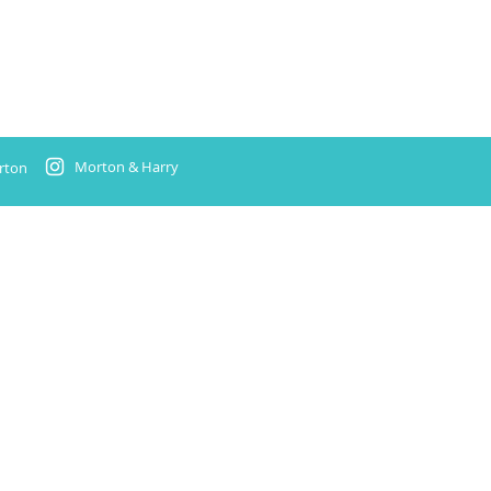
Morton & Harry
rton