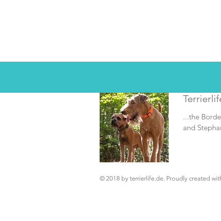
Terrierlif
...the Borde
and Stepha
© 2018 by terrierlife.de. Proudly created wi