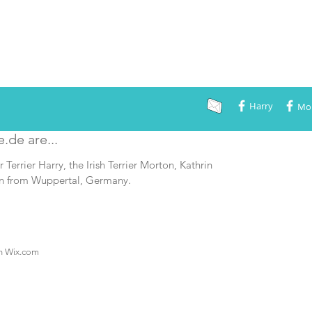
Harry
Mo
e.de are...
r Terrier Harry, the Irish Terrier Morton, Kathrin
n from Wuppertal, Germany.
th
Wix.com