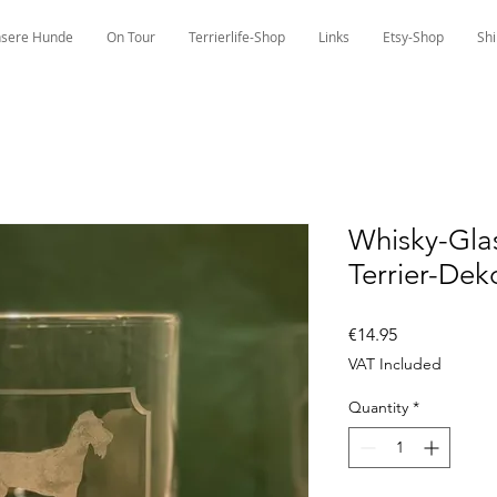
sere Hunde
On Tour
Terrierlife-Shop
Links
Etsy-Shop
Shi
Whisky-Glas
Terrier-Dek
Price
€14.95
VAT Included
Quantity
*