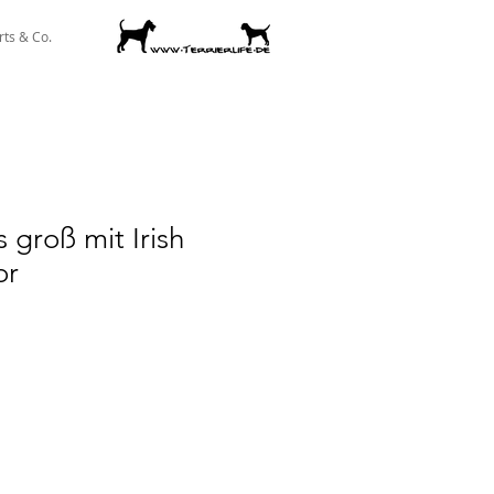
rts & Co.
 groß mit Irish
or